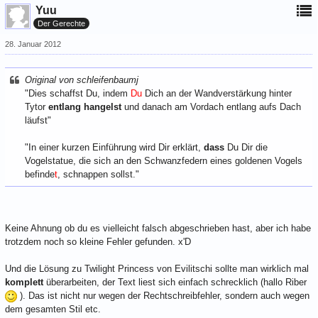
Yuu
Der Gerechte
28. Januar 2012
Original von schleifenbaumj
"Dies schaffst Du, indem
Du
Dich an der Wandverstärkung hinter
Tytor
entlang hangelst
und danach am Vordach entlang aufs Dach
läufst"
"In einer kurzen Einführung wird Dir erklärt,
dass
Du Dir die
Vogelstatue, die sich an den Schwanzfedern eines goldenen Vogels
befinde
t
, schnappen sollst."
Keine Ahnung ob du es vielleicht falsch abgeschrieben hast, aber ich habe
trotzdem noch so kleine Fehler gefunden. x'D
Und die Lösung zu Twilight Princess von Evilitschi sollte man wirklich mal
komplett
überarbeiten, der Text liest sich einfach schrecklich (hallo Riber
). Das ist nicht nur wegen der Rechtschreibfehler, sondern auch wegen
dem gesamten Stil etc.