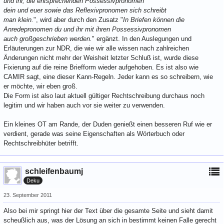
und ihr, die entsprechenden Possessivpronomen
dein und euer sowie das Reflexivpronomen sich schreibt
man klein.
", wird aber durch den Zusatz "
In Briefen können die
Anredepronomen du und ihr mit ihren Possessivpronomen
auch großgeschrieben werden.
" ergänzt. In den Auslegungen und
Erläuterungen zur NDR, die wie wir alle wissen nach zahlreichen
Änderungen nicht mehr der Weisheit letzter Schluß ist, wurde diese
Fixierung auf die reine Briefform wieder aufgehoben. Es ist also wie
CAMIR sagt, eine dieser Kann-Regeln. Jeder kann es so schreibern, wie
er möchte, wir eben groß.
Die Form ist also laut aktuell gültiger Rechtschreibung durchaus noch
legitim und wir haben auch vor sie weiter zu verwenden.
Ein kleines OT am Rande, der Duden genießt einen besseren Ruf wie er
verdient, gerade was seine Eigenschaften als Wörterbuch oder
Rechtschreibhüter betrifft.
schleifenbaumj
Deku
23. September 2011
Also bei mir springt hier der Text über die gesamte Seite und sieht damit
scheußlich aus, was der Lösung an sich in bestimmt keinen Falle gerecht