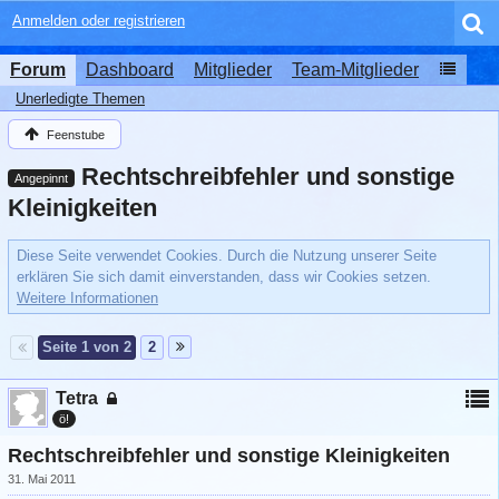
Anmelden oder registrieren
Forum
Dashboard
Mitglieder
Team-Mitglieder
Unerledigte Themen
Feenstube
Rechtschreibfehler und sonstige
Angepinnt
Kleinigkeiten
Diese Seite verwendet Cookies. Durch die Nutzung unserer Seite
erklären Sie sich damit einverstanden, dass wir Cookies setzen.
Weitere Informationen
Seite 1 von 2
2
Tetra
ö!
Rechtschreibfehler und sonstige Kleinigkeiten
31. Mai 2011