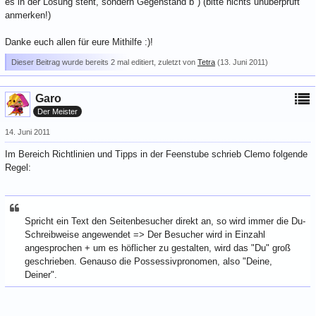
es in der Lösung steht, sondern Gegenstand b") (bitte nichts unüberprüft
anmerken!)
Danke euch allen für eure Mithilfe :)!
Dieser Beitrag wurde bereits 2 mal editiert, zuletzt von
Tetra
(
13. Juni 2011
)
Garo
Der Meister
14. Juni 2011
Im Bereich Richtlinien und Tipps in der Feenstube schrieb Clemo folgende
Regel:
Spricht ein Text den Seitenbesucher direkt an, so wird immer die Du-
Schreibweise angewendet => Der Besucher wird in Einzahl
angesprochen + um es höflicher zu gestalten, wird das "Du" groß
geschrieben. Genauso die Possessivpronomen, also "Deine,
Deiner".