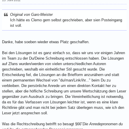
15. Juni 2011
Original von Garo-Meister
Ich hätte es Clemo gern selbst geschrieben, aber sien Posteingang
ist voll.
Danke, habe soeben wieder etwas Platz geschaffen.
Bei den Lösungen ist es ganz einfach so, dass wir uns vor einigen Jahren
im Team zu der Du/Deine Schreibung entschlossen haben. Die Lösungen
auf Zfans wurden/werden von vielen unterschiedlichen Autoren
geschrieben, weshalb ein einheitlicher Stil gesucht wurde. Die
Entscheidung fiel, die Lösungen an die Briefform anzunähern und statt
einem permanenten Wechsel von "du/man/Link/ihr..." beim Du zu
verbleiben. Die persönliche Anrede um einen direkten Kontakt her zu
stellen, aber die höfliche Schreibung um unsere Wertschätzung dem Leser
gegenüber zum Ausdruck zu bringen. Die Vereinheitlichung ist notwendig,
da es für das Verfassen von Lösungen leichter ist, wenn es eine klare
Richtlinie gibt und man nicht bei jedem Satz überlegen muss, wie ich den
Leser jetzt ansprechen soll.
Was die Rechtschreibung betrifft so besagt §66"
Die Anredepronomen du