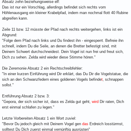
Absatz zehn beziehungsweise elf:
Das ist nur ein Vorschlag, allerdings befindet sich rechts vom
Höhlenausgang ein kleiner Krabelpfad, indem man nochmal flott 40 Rubine
abgreifen kann.
Zeile 11 bzw. 12 müsste der Pfad nach rechts weitergehen, links ist ein
Abgrund:
"Folge dem Pfad nach links und Du findest ihn - eingesperrt. Befreie ihn
schnell, indem Du die Seile, an denen die Bretter befestigt sind, mit
Deinem Schwert durchschneidest. Dein Vogel ist nun frei und freut sich,
Dich zu sehen. Zelda wird wieder diese Stimme hören."
Die Zeremonie Absatz 2 ein Rechtschreibfehler:
"In einer kurzen Einführung wird Dir erklärt, das Du Dir die Vogelstatue, die
sich an den Schwanzfedern eines goldenen Vogels befinde
t
, schnappen
sollst."
Entführung Absatz 2 bzw. 3:
"Gepora, der sich sicher ist, dass es Zelda gut geht,
wird
Dir raten, Dich
erst einmal schlafen zu legen."
Letzte Vorbereiten Absatz 1 ein Wort zuviel:
"Bevor Du jedoch gleich mit Deinem Vogel gen
das
Erdreich losstürmst,
solltest Du Dich zuerst einmal vernünftig ausrüsten"