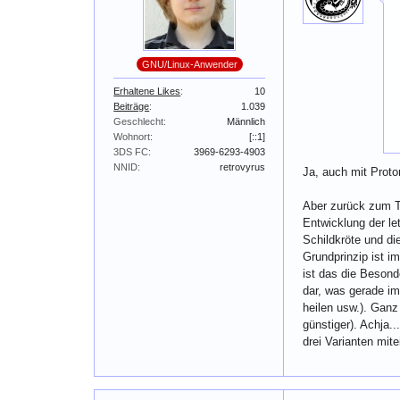
GNU/Linux-Anwender
Erhaltene Likes
10
Beiträge
1.039
Geschlecht
Männlich
Wohnort
[::1]
3DS FC
3969-6293-4903
NNID
retrovyrus
Ja, auch mit Proton
Aber zurück zum T
Entwicklung der le
Schildkröte und di
Grundprinzip ist i
ist das die Besond
dar, was gerade i
heilen usw.). Ganz
günstiger). Achja.
drei Varianten mit