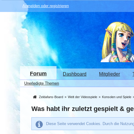
Anmelden oder registrieren
Forum
Dashboard
Mitglieder
Unerledigte Themen
Zeldafans-Board
»
Welt der Videospiele
»
Konsolen und Spiele
Was habt ihr zuletzt gespielt & g
Diese Seite verwendet Cookies. Durch die Nutzung