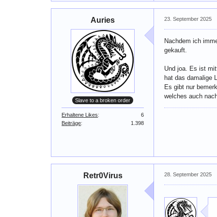
Auries
23. September 2025
Nachdem ich immer
gekauft.
Und joa. Es ist mi
hat das damalige 
Es gibt nur bemerke
welches auch nach 
Slave to a broken order
Erhaltene Likes
6
Beiträge
1.398
Retr0Virus
28. September 2025