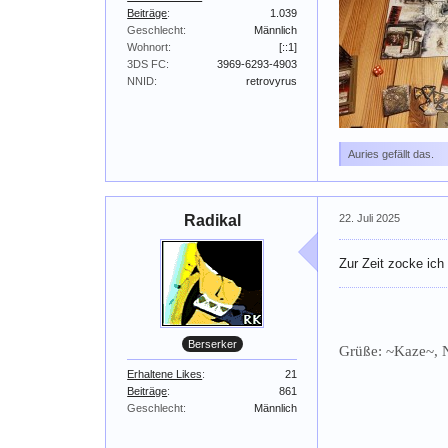
Beiträge
1.039
Geschlecht
Männlich
Wohnort
[::1]
3DS FC
3969-6293-4903
NNID
retrovyrus
Auries gefällt das.
Radikal
22. Juli 2025
Zur Zeit zocke ic
Berserker
Grüße: ~Kaze~, 
Erhaltene Likes
21
Beiträge
861
Geschlecht
Männlich