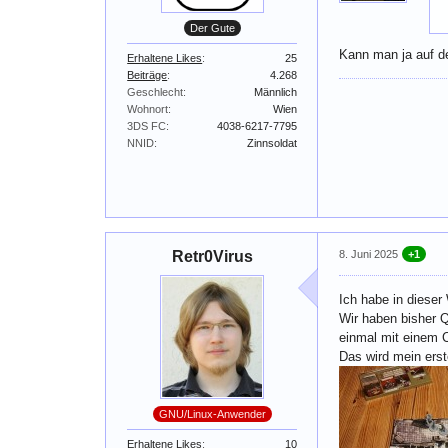
Der Gute
Kann man ja auf de
Erhaltene Likes
25
Beiträge
4.268
Geschlecht
Männlich
Wohnort
Wien
3DS FC
4038-6217-7795
NNID
Zinnsoldat
Retr0Virus
8. Juni 2025
+1
Ich habe in dieser
Wir haben bisher Q
einmal mit einem 
Das wird mein erst
GNU/Linux-Anwender
Erhaltene Likes
10