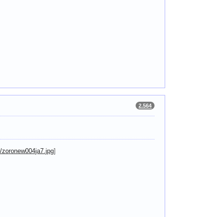
2.564
/zoronew004ja7.jpg
]