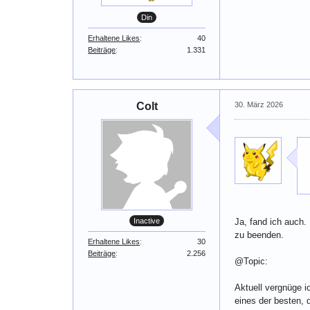
Din
Erhaltene Likes
40
Beiträge
1.331
Colt
30. März 2026
Ja, fand ich auch.
Inactive
zu beenden.
Erhaltene Likes
30
Beiträge
2.256
@Topic:
Aktuell vergnüge i
eines der besten, 