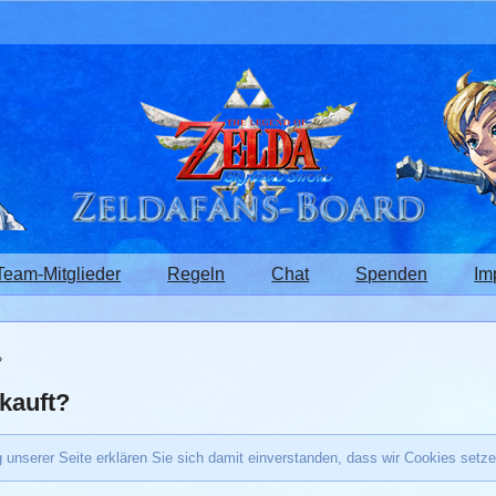
Team-Mitglieder
Regeln
Chat
Spenden
Im
»
ekauft?
 unserer Seite erklären Sie sich damit einverstanden, dass wir Cookies setz