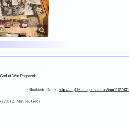
h God of War Ragnarok.
[Blockierte Grafik:
http://img116.imageshack.us/img116/7431
Nayru12, Maybe, Geda