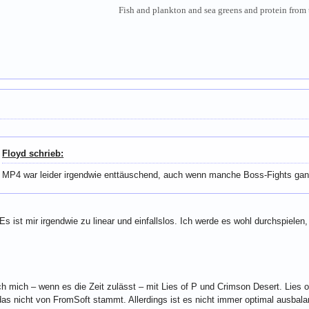
Fish and plankton and sea greens and protein from 
Floyd schrieb:
MP4 war leider irgendwie enttäuschend, auch wenn manche Boss-Fights gan
 Es ist mir irgendwie zu linear und einfallslos. Ich werde es wohl durchspiele
ch mich – wenn es die Zeit zulässt – mit Lies of P und Crimson Desert. Lies o
das nicht von FromSoft stammt. Allerdings ist es nicht immer optimal ausbala