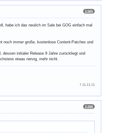
2.565
l, habe ich das neulich im Sale bei GOG einfach mal
licht noch immer große, kostenlose Content-Patches und
el, dessen initialer Release 9 Jahre zurückliegt und
öchstens etwas nervig, mehr nicht.
†
11.11.11
2.566