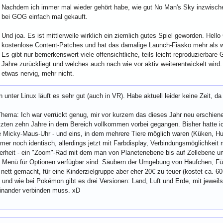
Nachdem ich immer mal wieder gehört habe, wie gut No Man's Sky inzwischen
bei GOG einfach mal gekauft.
Und joa. Es ist mittlerweile wirklich ein ziemlich gutes Spiel geworden. Hel
kostenlose Content-Patches und hat das damalige Launch-Fiasko mehr als 
Es gibt nur bemerkenswert viele offensichtliche, teils leicht reproduzierbare G
Jahre zurückliegt und welches auch nach wie vor aktiv weiterentwickelt wird
etwas nervig, mehr nicht.
 unter Linux läuft es sehr gut (auch in VR). Habe aktuell leider keine Zeit, da 
hema: Ich war verrückt genug, mir vor kurzem das dieses Jahr neu erschiene
tzten zehn Jahre in dem Bereich vollkommen vorbei gegangen. Bisher hatte ich
e Micky-Maus-Uhr - und eins, in dem mehrere Tiere möglich waren (Küken, Hun
mmer noch identisch, allerdings jetzt mit Farbdisplay, Verbindungsmöglichkeit
erheit - ein "Zoom"-Rad mit dem man von Planetenebene bis auf Zellebene ums
m Menü für Optionen verfügbar sind: Säubern der Umgebung von Häufchen, Füt
 nett gemacht, für eine Kinderzielgruppe aber eher 20€ zu teuer (kostet ca
.. und wie bei Pokémon gibt es drei Versionen: Land, Luft und Erde, mit jewei
einander verbinden muss. xD