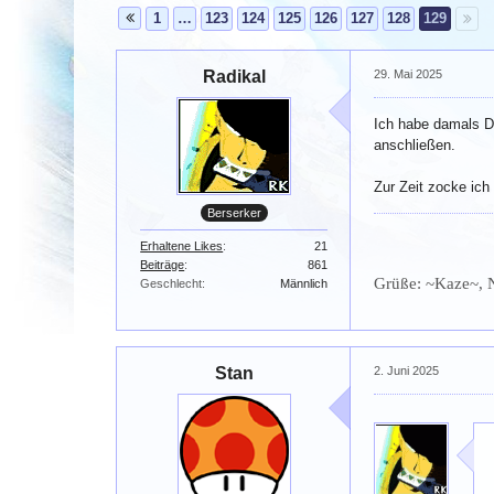
1
…
123
124
125
126
127
128
129
Radikal
29. Mai 2025
Ich habe damals D
anschließen.
Zur Zeit zocke ic
Berserker
Erhaltene Likes
21
Beiträge
861
Grüße: ~Kaze~, 
Geschlecht
Männlich
Stan
2. Juni 2025