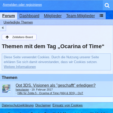
Anmelden oder registrieren
Forum
Dashboard
Mitglieder
Team-Mitglieder
Unerledigte Themen
Zeldafans-Board
Themen mit dem Tag „Ocarina of Time“
Diese Seite verwendet Cookies. Durch die Nutzung unserer Seite
erklären Sie sich damit einverstanden, dass wir Cookies setzen.
Weitere Informationen
Themen
Oot 3DS. Visionen als "geschafft" erledigen?
heinzlaster
19. Februar 2017
Hilfe für Zelda 5 - Ocarina of Time (N64 & 3DS) - OoT
Datenschutzerklärung
Disclaimer
Einsatz von Cookies