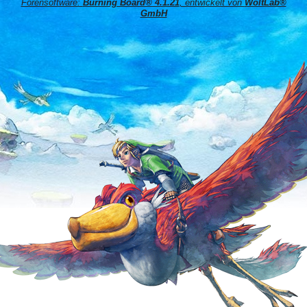
Forensoftware:
Burning Board® 4.1.21
, entwickelt von
WoltLab®
GmbH