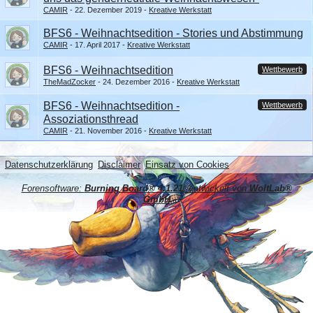
CAMIR
22. Dezember 2019
Kreative Werkstatt
BFS6 - Weihnachtsedition - Stories und Abstimmung
CAMIR
17. April 2017
Kreative Werkstatt
BFS6 - Weihnachtsedition
Wettbewerb
TheMadZocker
24. Dezember 2016
Kreative Werkstatt
BFS6 - Weihnachtsedition -
Wettbewerb
Assoziationsthread
CAMIR
21. November 2016
Kreative Werkstatt
Datenschutzerklärung
Disclaimer
Einsatz von Cookies
Forensoftware:
Burning Board® 4.1.21
, entwickelt von
WoltLab®
GmbH