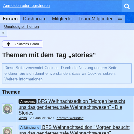
Anmelden oder registrieren
Forum
Dashboard
Mitglieder
Team-Mitglieder
Unerledigte Themen
Zeldafans-Board
Themen mit dem Tag „stories“
Diese Seite verwendet Cookies. Durch die Nutzung unserer Seite
erklären Sie sich damit einverstanden, dass wir Cookies setzen.
Weitere Informationen
Themen
​ BFS Weihnachtsedition "Morgen besucht
Angepinnt
uns das genderneutrale Weihnachtswesen" - Die
Stories
Wons
20. Januar 2020
Kreative Werkstatt
​ BFS Weihnachtsedition "Morgen besucht
Ankündigung
uns das genderneutrale Weihnachtswesen"