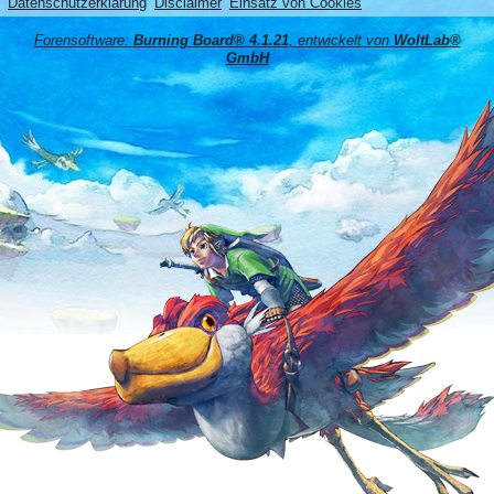
Datenschutzerklärung
Disclaimer
Einsatz von Cookies
Forensoftware:
Burning Board® 4.1.21
, entwickelt von
WoltLab®
GmbH