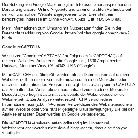
Die Nutzung von Google Maps erfolgt im Interesse einer ansprechenden
Darstellung unserer Online-Angebote und an einer leichten Auffindbarkeit
der von uns auf der Website angegebenen Orte. Dies stellt ein
berechtigtes Interesse im Sinne von Art. 6 Abs. 1 lit. f DSGVO dar.
Mehr Informationen zum Umgang mit Nutzerdaten finden Sie in der
Datenschutzerklärung von Google:
https://policies.google.com/privacy?
hl=de
.
Google reCAPTCHA
Wir nutzen “Google reCAPTCHA” (im Folgenden “reCAPTCHA”) auf
unseren Websites. Anbieter ist die Google Inc., 1600 Amphitheatre
Parkway, Mountain View, CA 94043, USA (“Google”).
Mit reCAPTCHA soll überprüft werden, ob die Dateneingabe auf unseren
Websites (z.B. in einem Kontaktformular) durch einen Menschen oder
durch ein automatisiertes Programm erfolgt. Hierzu analysiert reCAPTCHA
das Verhalten des Websitebesuchers anhand verschiedener Merkmale.
Diese Analyse beginnt automatisch, sobald der Websitebesucher die
Website betritt. Zur Analyse wertet reCAPTCHA verschiedene
Informationen aus (z.B. IP-Adresse, Verweildauer des Websitebesuchers
auf der Website oder vom Nutzer getätigte Mausbewegungen). Die bei der
Analyse erfassten Daten werden an Google weitergeleitet.
Die reCAPTCHA-Analysen laufen vollständig im Hintergrund.
Websitebesucher werden nicht darauf hingewiesen, dass eine Analyse
stattfindet.