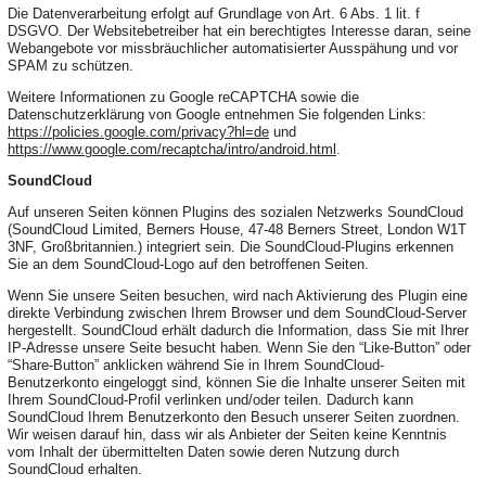
Die Datenverarbeitung erfolgt auf Grundlage von Art. 6 Abs. 1 lit. f
DSGVO. Der Websitebetreiber hat ein berechtigtes Interesse daran, seine
Webangebote vor missbräuchlicher automatisierter Ausspähung und vor
SPAM zu schützen.
Weitere Informationen zu Google reCAPTCHA sowie die
Datenschutzerklärung von Google entnehmen Sie folgenden Links:
https://policies.google.com/privacy?hl=de
und
https://www.google.com/recaptcha/intro/android.html
.
SoundCloud
Auf unseren Seiten können Plugins des sozialen Netzwerks SoundCloud
(SoundCloud Limited, Berners House, 47-48 Berners Street, London W1T
3NF, Großbritannien.) integriert sein. Die SoundCloud-Plugins erkennen
Sie an dem SoundCloud-Logo auf den betroffenen Seiten.
Wenn Sie unsere Seiten besuchen, wird nach Aktivierung des Plugin eine
direkte Verbindung zwischen Ihrem Browser und dem SoundCloud-Server
hergestellt. SoundCloud erhält dadurch die Information, dass Sie mit Ihrer
IP-Adresse unsere Seite besucht haben. Wenn Sie den “Like-Button” oder
“Share-Button” anklicken während Sie in Ihrem SoundCloud-
Benutzerkonto eingeloggt sind, können Sie die Inhalte unserer Seiten mit
Ihrem SoundCloud-Profil verlinken und/oder teilen. Dadurch kann
SoundCloud Ihrem Benutzerkonto den Besuch unserer Seiten zuordnen.
Wir weisen darauf hin, dass wir als Anbieter der Seiten keine Kenntnis
vom Inhalt der übermittelten Daten sowie deren Nutzung durch
SoundCloud erhalten.