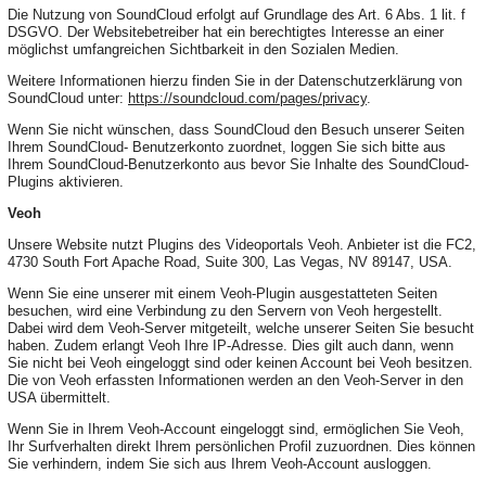
Die Nutzung von SoundCloud erfolgt auf Grundlage des Art. 6 Abs. 1 lit. f
DSGVO. Der Websitebetreiber hat ein berechtigtes Interesse an einer
möglichst umfangreichen Sichtbarkeit in den Sozialen Medien.
Weitere Informationen hierzu finden Sie in der Datenschutzerklärung von
SoundCloud unter:
https://soundcloud.com/pages/privacy
.
Wenn Sie nicht wünschen, dass SoundCloud den Besuch unserer Seiten
Ihrem SoundCloud- Benutzerkonto zuordnet, loggen Sie sich bitte aus
Ihrem SoundCloud-Benutzerkonto aus bevor Sie Inhalte des SoundCloud-
Plugins aktivieren.
Veoh
Unsere Website nutzt Plugins des Videoportals Veoh. Anbieter ist die FC2,
4730 South Fort Apache Road, Suite 300, Las Vegas, NV 89147, USA.
Wenn Sie eine unserer mit einem Veoh-Plugin ausgestatteten Seiten
besuchen, wird eine Verbindung zu den Servern von Veoh hergestellt.
Dabei wird dem Veoh-Server mitgeteilt, welche unserer Seiten Sie besucht
haben. Zudem erlangt Veoh Ihre IP-Adresse. Dies gilt auch dann, wenn
Sie nicht bei Veoh eingeloggt sind oder keinen Account bei Veoh besitzen.
Die von Veoh erfassten Informationen werden an den Veoh-Server in den
USA übermittelt.
Wenn Sie in Ihrem Veoh-Account eingeloggt sind, ermöglichen Sie Veoh,
Ihr Surfverhalten direkt Ihrem persönlichen Profil zuzuordnen. Dies können
Sie verhindern, indem Sie sich aus Ihrem Veoh-Account ausloggen.