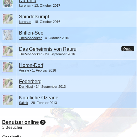
Darunia
kuronan
13. Oktober 2017
Spindelsumpf
kuronan
18. Oktober 2016
Brillen-See
TheMadZocker
4. Oktober 2016
Das Geheimnis von Rauru
Quest
TheMadZocker
29. September 2016
Horon-Dorf
Aussie
1. Februar 2016
Federberg
Der Hippi
14. September 2013
Nördliche Ozeane
Saltek
28. Februar 2013
Benutzer online
3
3 Besucher