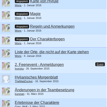
Karte von Hyrule
Angepinnt
Wons
1. Januar 2016
Magie
Angepinnt
Wons
1. Januar 2016
Regeln und Anmerkungen
Angepinnt
Wons
1. Januar 2016
Der Charakterbogen
Angepinnt
Wons
1. Januar 2016
Liste der Orte, die nicht auf der Karte stehen
Wons
4. Januar 2016
2. Feenevent - Anmeldungen
Event
Ivorska
26. September 2015
Hylianisches Morgenblatt
TheMadZocker
16. September 2015
Änderungen in der Teambesetzung
kuronan
31. März 2015
Erlebnisse der Charaktere
Grey_Wolf
3. März 2015