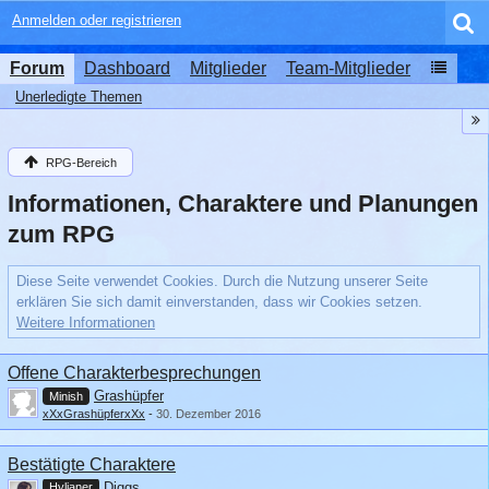
Anmelden oder registrieren
Forum
Dashboard
Mitglieder
Team-Mitglieder
Unerledigte Themen
RPG-Bereich
Informationen, Charaktere und Planungen
zum RPG
Diese Seite verwendet Cookies. Durch die Nutzung unserer Seite
erklären Sie sich damit einverstanden, dass wir Cookies setzen.
Weitere Informationen
Offene Charakterbesprechungen
Grashüpfer
Minish
xXxGrashüpferxXx
-
30. Dezember 2016
Bestätigte Charaktere
Diggs
Hylianer