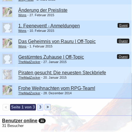
Änderung der Preisliste
Wons
27. Februar 2015
1. Feenevent! - Anmeldungen
Event
Wons
10. Februar 2015
Das Geheimnis von Rauru | Off-Topic
Quest
Wons
1. Februar 2015
Gestürmtes Zuhause | Off-Topic
Quest
TheMadZocker
27. Januar 2015
Piraten gesucht: Die neuesten Steckbriefe
TheMadZocker
20. Januar 2015
Frohe Weihnachten vom RPG-Team!
TheMadZocker
28. Dezember 2014
Seite 1 von 3
3
Benutzer online
31
31 Besucher