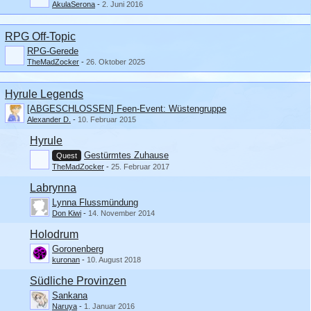
AkulaSerona
-
2. Juni 2016
RPG Off-Topic
RPG-Gerede
TheMadZocker
-
26. Oktober 2025
Hyrule Legends
[ABGESCHLOSSEN] Feen-Event: Wüstengruppe
Alexander D.
-
10. Februar 2015
Hyrule
Gestürmtes Zuhause
Quest
TheMadZocker
-
25. Februar 2017
Labrynna
Lynna Flussmündung
Don Kiwi
-
14. November 2014
Holodrum
Goronenberg
kuronan
-
10. August 2018
Südliche Provinzen
Sankana
Naruya
-
1. Januar 2016