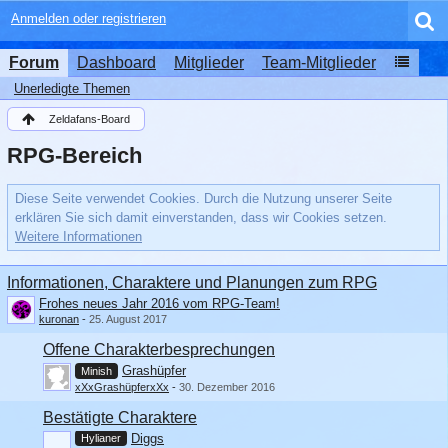
Anmelden oder registrieren
Forum
Dashboard
Mitglieder
Team-Mitglieder
Unerledigte Themen
Zeldafans-Board
RPG-Bereich
Diese Seite verwendet Cookies. Durch die Nutzung unserer Seite
erklären Sie sich damit einverstanden, dass wir Cookies setzen.
Weitere Informationen
Informationen, Charaktere und Planungen zum RPG
Frohes neues Jahr 2016 vom RPG-Team!
kuronan
-
25. August 2017
Offene Charakterbesprechungen
Grashüpfer
Minish
xXxGrashüpferxXx
-
30. Dezember 2016
Bestätigte Charaktere
Diggs
Hylianer