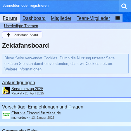
Anmelden oder registrieren
Forum
Dashboard
Mitglieder
Team-Mitglieder
Unerledigte Themen
Zeldafans-Board
Zeldafansboard
Diese Seite verwendet Cookies. Durch die Nutzung unserer Seite
erklären Sie sich damit einverstanden, dass wir Cookies setzen.
Weitere Informationen
Ankündigungen
Serverumzug 2025
Radikal
-
23. April 2025
Vorschläge, Empfehlungen und Fragen
Chat via Discord für zfans.de
mr.murdock
-
13. Januar 2023