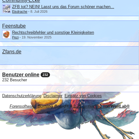
Community-Ecke
ZFB tot? NEIN! Lasst uns das Forum schöner machen...
Eisdrache
-
8. Juli 2026
Feenstube
Rechtschreibfehler und sonstige Kleinigkeiten
Pezi
-
19. November 2025
Zfans.de
Benutzer online
232
232 Besucher
Datenschutzerklärung
Disclaimer
Einsatz von Cookies
Forensoftware:
Burning Board® 4.1.21
, entwickelt von
WoltLab®
GmbH